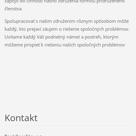
zapojiť do činnosti nášho združenia formou pridruženého
členstva
Spolupracovať s našim združením rôznym spôsobom môže
každý, kto prejaví záujem o riešenie spoločných problémov.
Uvítame každý Váš podnetný námet a postreh, ktorým
môžeme prispieť k riešeniu našich spoločných problémov
Kontakt