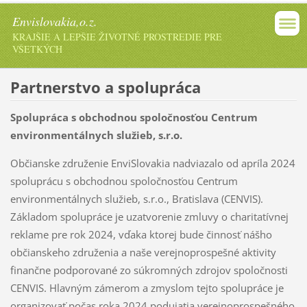
Envislovakia,o.z.
KRAJŠIE A LEPŠIE ŽIVOTNÉ PROSTREDIE PRE
VŠETKÝCH
Partnerstvo a spolupráca
Spolupráca s obchodnou spoločnosťou Centrum
environmentálnych služieb, s.r.o.
Občianske združenie EnviSlovakia nadviazalo od apríla 2024
spoluprácu s obchodnou spoločnosťou Centrum
environmentálnych služieb, s.r.o., Bratislava (CENVIS).
Základom spolupráce je uzatvorenie zmluvy o charitatívnej
reklame pre rok 2024, vďaka ktorej bude činnosť nášho
občianskeho združenia a naše verejnoprospešné aktivity
finančne podporované zo súkromných zdrojov spoločnosti
CENVIS. Hlavným zámerom a zmyslom tejto spolupráce je
organizovať počas roka 2024 podujatia verejnoprospešného