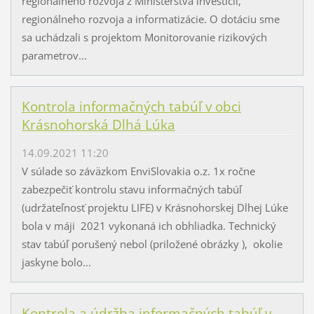
regionálneho rozvoja z Ministerstva investícií,
regionálneho rozvoja a informatizácie. O dotáciu sme
sa uchádzali s projektom Monitorovanie rizikových
parametrov...
Kontrola informačných tabúľ v obci
Krásnohorská Dlhá Lúka
14.09.2021 11:20
V súlade so záväzkom EnviSlovakia o.z. 1x ročne
zabezpečiť kontrolu stavu informačných tabúľ
(udržateľnosť projektu LIFE) v Krásnohorskej Dlhej Lúke
bola v máji 2021 vykonaná ich obhliadka. Technický
stav tabúľ porušený nebol (priložené obrázky ), okolie
jaskyne bolo...
Kontrola a údržba informačných tabúľ v