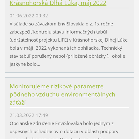
Krásnohorská Dlhá Lúka, máj 2022
01.06.2022 09:32
V súlade so záväzkom EnviSlovakia o.z. 1x ročne
zabezpečiť kontrolu stavu informačných tabúľ
(udržateľnosť projektu LIFE) v Krásnohorskej Dlhej Lúke
bola v máji 2022 vykonaná ich obhliadka. Technický
stav tabúľ porušený nebol (priložené obrázky ), okolie
jaskyne bolo...
Monitorujeme rizikové parametre
pôdneho vzduchu environmentálnych
záťaží
21.03.2022 17:49
Občianske združenie EnviSlovakia bolo jedným z
úspešných uchádzačov o dotáciu v oblasti podpory