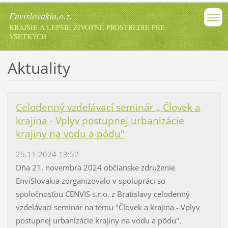
Envislovakia,o.z.
KRAJŠIE A LEPŠIE ŽIVOTNÉ PROSTREDIE PRE
VŠETKÝCH
Aktuality
Celodenný vzdelávací seminár „ Človek a
krajina - Vplyv postupnej urbanizácie
krajiny na vodu a pôdu"
25.11.2024 13:52
Dňa 21. novembra 2024 občianske združenie
EnviSlovakia zorganizovalo v spolupráci so
spoločnosťou CENVIS s.r.o. z Bratislavy celodenný
vzdelávací seminár na tému "Človek a krajina - Vplyv
postupnej urbanizácie krajiny na vodu a pôdu".