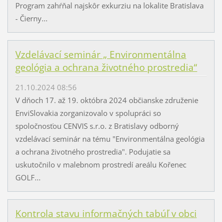
Program zahŕňal najskôr exkurziu na lokalite Bratislava
- Čierny...
Vzdelávací seminár „ Environmentálna
geológia a ochrana životného prostredia“
21.10.2024 08:56
V dňoch 17. až 19. októbra 2024 občianske združenie
EnviSlovakia zorganizovalo v spolupráci so
spoločnosťou CENVIS s.r.o. z Bratislavy odborný
vzdelávací seminár na tému "Environmentálna geológia
a ochrana životného prostredia". Podujatie sa
uskutočnilo v malebnom prostredí areálu Kořenec
GOLF...
Kontrola stavu informačných tabúľ v obci