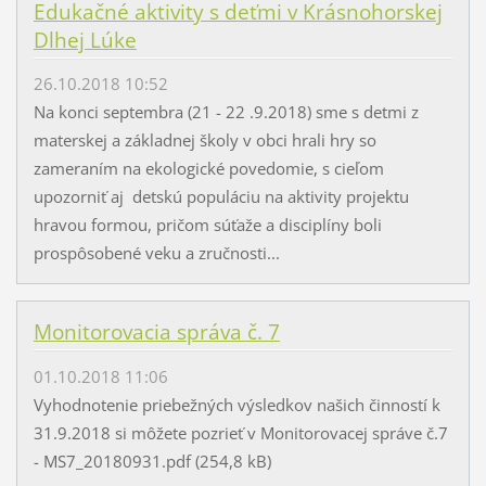
Edukačné aktivity s deťmi v Krásnohorskej
Dlhej Lúke
26.10.2018 10:52
Na konci septembra (21 - 22 .9.2018) sme s detmi z
materskej a základnej školy v obci hrali hry so
zameraním na ekologické povedomie, s cieľom
upozorniť aj detskú populáciu na aktivity projektu
hravou formou, pričom súťaže a disciplíny boli
prospôsobené veku a zručnosti...
Monitorovacia správa č. 7
01.10.2018 11:06
Vyhodnotenie priebežných výsledkov našich činností k
31.9.2018 si môžete pozrieť v Monitorovacej správe č.7
- MS7_20180931.pdf (254,8 kB)