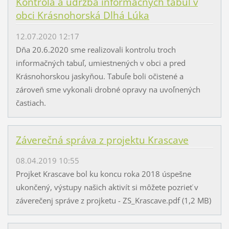
Kontrola a údržba informačných tabúľ v
obci Krásnohorská Dlhá Lúka
12.07.2020 12:17
Dňa 20.6.2020 sme realizovali kontrolu troch
informačných tabuľ, umiestnených v obci a pred
Krásnohorskou jaskyňou. Tabuľe boli očistené a
zároveň sme vykonali drobné opravy na uvoľnených
častiach.
Záverečná správa z projektu Krascave
08.04.2019 10:55
Projket Krascave bol ku koncu roka 2018 úspešne
ukončený, výstupy našich aktivít si môžete pozrieť v
záverečenj správe z projketu - ZS_Krascave.pdf (1,2 MB)