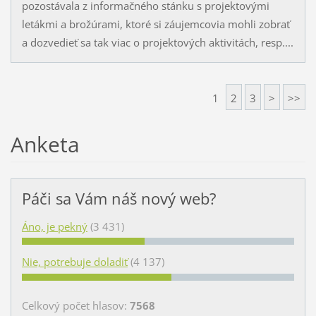
pozostávala z informačného stánku s projektovými
letákmi a brožúrami, ktoré si záujemcovia mohli zobrať
a dozvedieť sa tak viac o projektových aktivitách, resp....
1
2
3
>
>>
Anketa
Páči sa Vám náš nový web?
Áno, je pekný
(3 431)
Nie, potrebuje doladiť
(4 137)
Celkový počet hlasov:
7568