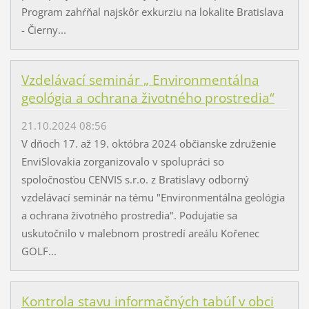
Program zahŕňal najskôr exkurziu na lokalite Bratislava
- Čierny...
Vzdelávací seminár „ Environmentálna
geológia a ochrana životného prostredia“
21.10.2024 08:56
V dňoch 17. až 19. októbra 2024 občianske združenie
EnviSlovakia zorganizovalo v spolupráci so
spoločnosťou CENVIS s.r.o. z Bratislavy odborný
vzdelávací seminár na tému "Environmentálna geológia
a ochrana životného prostredia". Podujatie sa
uskutočnilo v malebnom prostredí areálu Kořenec
GOLF...
Kontrola stavu informačných tabúľ v obci