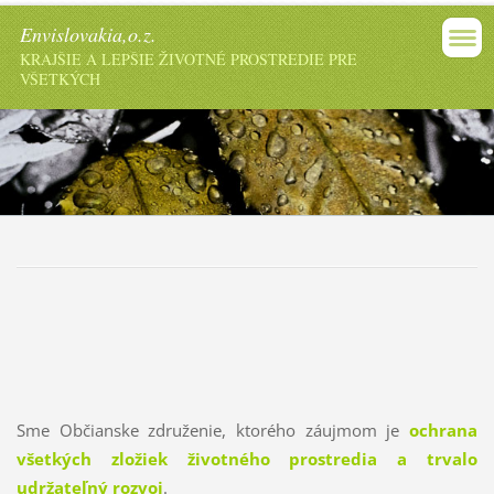
Envislovakia,o.z.
KRAJŠIE A LEPŠIE ŽIVOTNÉ PROSTREDIE PRE
VŠETKÝCH
Sme Občianske združenie, ktorého záujmom je
ochrana
všetkých zložiek životného prostredia a trvalo
udržateľný rozvoj
.