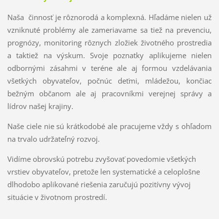
Naša
činnosť je rôznorodá a komplexná. Hľadáme nielen už
vzniknuté problémy ale zameriavame sa tiež na prevenciu,
prognózy, monitoring rôznych zložiek životného prostredia
a taktiež na výskum. Svoje poznatky aplikujeme nielen
odbornými zásahmi v teréne ale aj formou vzdelávania
všetkých obyvateľov, počnúc deťmi, mládežou, končiac
bežným občanom ale aj pracovníkmi verejnej správy a
lídrov našej krajiny.
Naše ciele nie sú krátkodobé ale pracujeme vždy s ohľadom
na trvalo udržateľný rozvoj.
Vidíme obrovskú potrebu zvyšovať povedomie všetkých
vrstiev obyvateľov, pretože len systematické a celoplošne
dlhodobo aplikované riešenia zaručujú pozitívny vývoj
situácie v životnom prostredí.