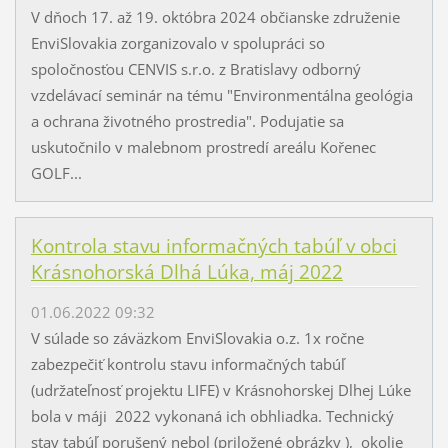
V dňoch 17. až 19. októbra 2024 občianske združenie
EnviSlovakia zorganizovalo v spolupráci so
spoločnosťou CENVIS s.r.o. z Bratislavy odborný
vzdelávací seminár na tému "Environmentálna geológia
a ochrana životného prostredia". Podujatie sa
uskutočnilo v malebnom prostredí areálu Kořenec
GOLF...
Kontrola stavu informačných tabúľ v obci
Krásnohorská Dlhá Lúka, máj 2022
01.06.2022 09:32
V súlade so záväzkom EnviSlovakia o.z. 1x ročne
zabezpečiť kontrolu stavu informačných tabúľ
(udržateľnosť projektu LIFE) v Krásnohorskej Dlhej Lúke
bola v máji 2022 vykonaná ich obhliadka. Technický
stav tabúľ porušený nebol (priložené obrázky ), okolie