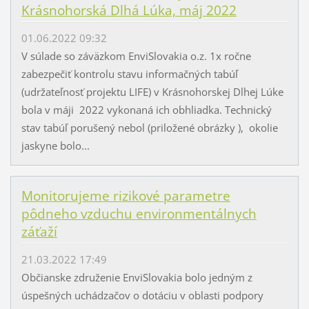
Krásnohorská Dlhá Lúka, máj 2022
01.06.2022 09:32
V súlade so záväzkom EnviSlovakia o.z. 1x ročne
zabezpečiť kontrolu stavu informačných tabúľ
(udržateľnosť projektu LIFE) v Krásnohorskej Dlhej Lúke
bola v máji 2022 vykonaná ich obhliadka. Technický
stav tabúľ porušený nebol (priložené obrázky ), okolie
jaskyne bolo...
Monitorujeme rizikové parametre
pôdneho vzduchu environmentálnych
záťaží
21.03.2022 17:49
Občianske združenie EnviSlovakia bolo jedným z
úspešných uchádzačov o dotáciu v oblasti podpory