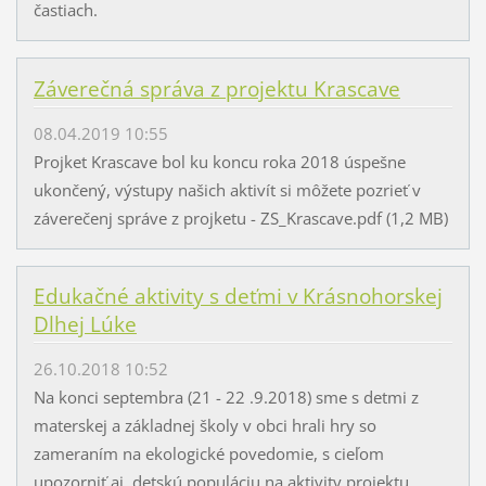
častiach.
Záverečná správa z projektu Krascave
08.04.2019 10:55
Projket Krascave bol ku koncu roka 2018 úspešne
ukončený, výstupy našich aktivít si môžete pozrieť v
záverečenj správe z projketu - ZS_Krascave.pdf (1,2 MB)
Edukačné aktivity s deťmi v Krásnohorskej
Dlhej Lúke
26.10.2018 10:52
Na konci septembra (21 - 22 .9.2018) sme s detmi z
materskej a základnej školy v obci hrali hry so
zameraním na ekologické povedomie, s cieľom
upozorniť aj detskú populáciu na aktivity projektu