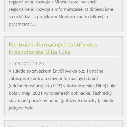
regionálneho rozvoja z Ministerstva investícií,
regionálneho rozvoja a informatizácie. O dotáciu sme
sa uchádzali s projektom Monitorovanie rizikových
parametrov...
Kontrola informačných tabúľ v obci
Krásnohorská Dlhá Lúka
14.09.2021 11:20
V súlade so záväzkom EnviSlovakia o.z. 1x ročne
zabezpečiť kontrolu stavu informačných tabúľ
(udržateľnosť projektu LIFE) v Krásnohorskej Dlhej Lúke
bola v máji 2021 vykonaná ich obhliadka. Technický
stav tabúľ porušený nebol (priložené obrázky ), okolie
jaskyne bolo...