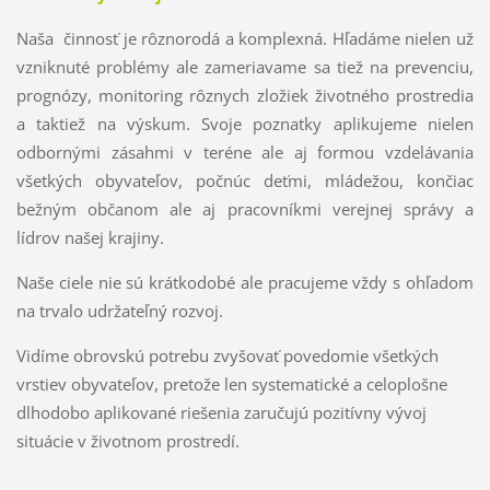
Naša
činnosť je rôznorodá a komplexná. Hľadáme nielen už
vzniknuté problémy ale zameriavame sa tiež na prevenciu,
prognózy, monitoring rôznych zložiek životného prostredia
a taktiež na výskum. Svoje poznatky aplikujeme nielen
odbornými zásahmi v teréne ale aj formou vzdelávania
všetkých obyvateľov, počnúc deťmi, mládežou, končiac
bežným občanom ale aj pracovníkmi verejnej správy a
lídrov našej krajiny.
Naše ciele nie sú krátkodobé ale pracujeme vždy s ohľadom
na trvalo udržateľný rozvoj.
Vidíme obrovskú potrebu zvyšovať povedomie všetkých
vrstiev obyvateľov, pretože len systematické a celoplošne
dlhodobo aplikované riešenia zaručujú pozitívny vývoj
situácie v životnom prostredí.