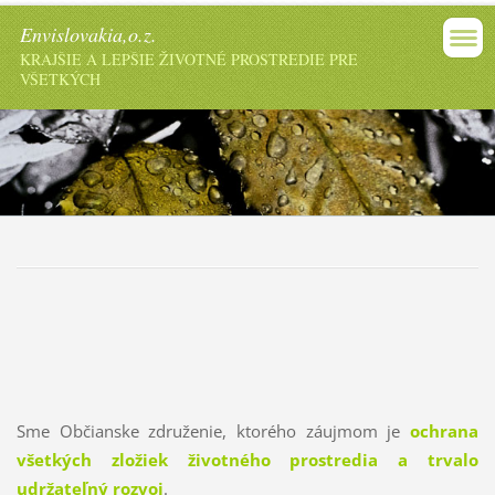
Envislovakia,o.z.
KRAJŠIE A LEPŠIE ŽIVOTNÉ PROSTREDIE PRE
VŠETKÝCH
Sme Občianske združenie, ktorého záujmom je
ochrana
všetkých zložiek životného prostredia a trvalo
udržateľný rozvoj
.